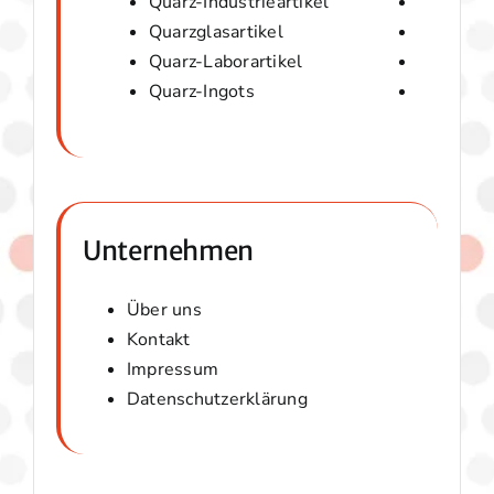
Quarz-Industrieartikel
Quarzwol
Quarzglasartikel
Amorphes
Quarz-Laborartikel
Optische
Quarz-Ingots
Micaver-
Unternehmen
Über uns
Kontakt
Impressum
Datenschutzerklärung