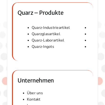
Quarz – Produkte
Quarz-Industrieartikel
Quarzwol
Quarzglasartikel
Amorphes
Quarz-Laborartikel
Optische
Quarz-Ingots
Micaver-
Unternehmen
Über uns
Kontakt