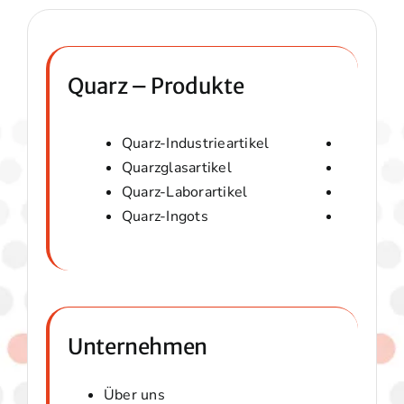
Quarz – Produkte
Quarz-Industrieartikel
Quarzwol
Quarzglasartikel
Amorphes
Quarz-Laborartikel
Optische
Quarz-Ingots
Micaver-
Unternehmen
Über uns