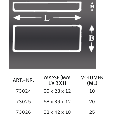
MASSE (MM
VOLUMEN
ART.-NR.
L X B X H
(ML)
73024
60 x 28 x 12
10
73025
68 x 39 x 12
20
73026
52 x 42 x 18
25