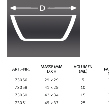
MASSE (MM
VOLUMEN
ART.-NR.
PA
D X H
(ML)
73056
29 x 29
5
73058
41 x 29
10
73060
43 x 34
15
73061
49 x 37
25