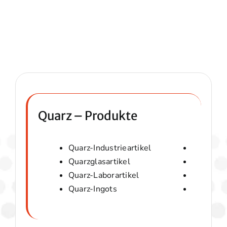
Quarz – Produkte
Quarz-Industrieartikel
Quarzwol
Quarzglasartikel
Amorphes
Quarz-Laborartikel
Optische
Quarz-Ingots
Micaver-