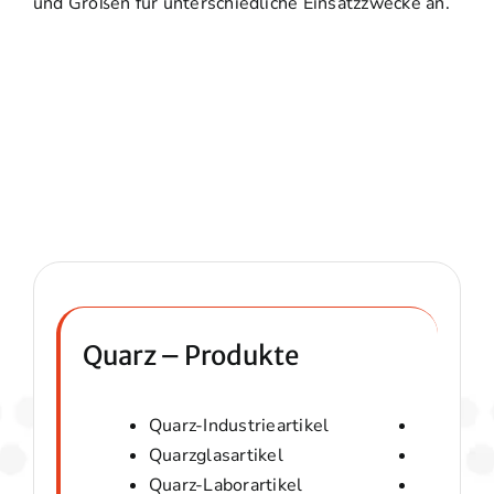
und Größen für unterschiedliche Einsatzzwecke an.
Quarz – Produkte
Quarz-Industrieartikel
Quarzwol
Quarzglasartikel
Amorphes
Quarz-Laborartikel
Optische